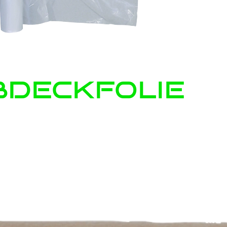
oder Wasserkontakt und für Holz, das in Kontakt mit
n (für Terrassenböden CAPAWOOD Exterioroil verwend
deckfolie
ssbaum, Palisander, Ebenholz, Akazie, Bangkirai, Doug
flussen den Farbton. Im Zweifel eine Probebeschich
nbeschichtung nicht geeignet. Farbtöne nur mit
derter UV-Schutz.