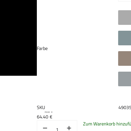
Farbe
SKU
4903
70.60
€
64.40
€
Zum Warenkorb hinzuf