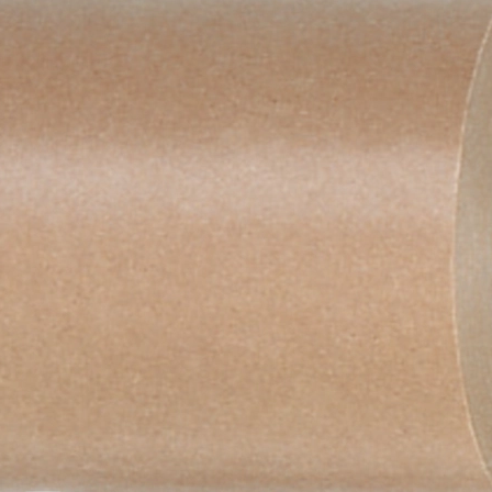
d trocken.
zt lagern.