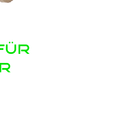
für
r