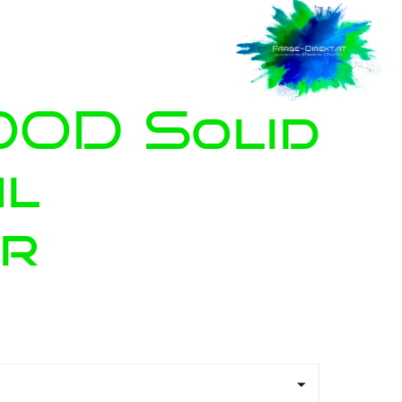
OD Solid
al
r