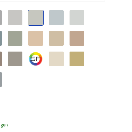
5
ügen