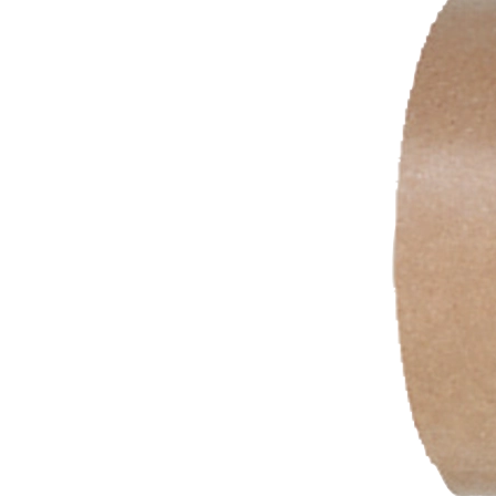
Mind. 1 Jahr, original verschlossen, kühl un
Vor Frost und hohen Temperaturen geschüt
Verpackung / Gebindegrößen
0,75 Liter, 2,5 Liter, 5 Liter
Merkblätter
Technisches Merkblatt
Sicherheitsdatenblatt